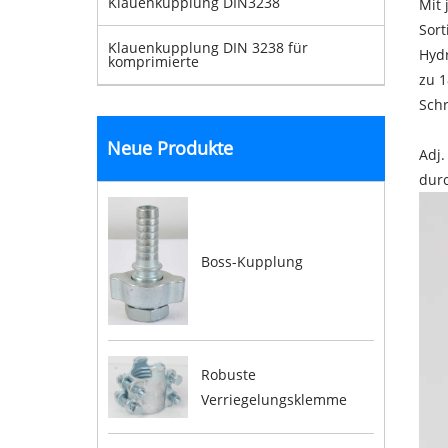
Klauenkupplung DIN3238
Mit 
Sort
Klauenkupplung DIN 3238 für
Hydr
komprimierte
zu 1
Sch
Neue Produkte
Adj.
durc
Boss-Kupplung
Robuste
Verriegelungsklemme