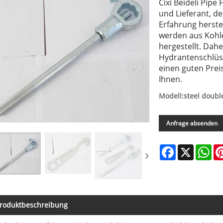
Cixi Beideli Pipe 
und Lieferant, d
Erfahrung herste
werden aus Kohl
hergestellt. Dah
Hydrantenschlüss
einen guten Prei
Ihnen.
Modell:steel doub
Anfrage absenden
Facebook
X
Wh
roduktbeschreibung