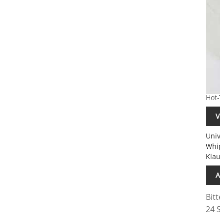
Hot-
V
Uni
Whi
Kla
A
Bit
24 