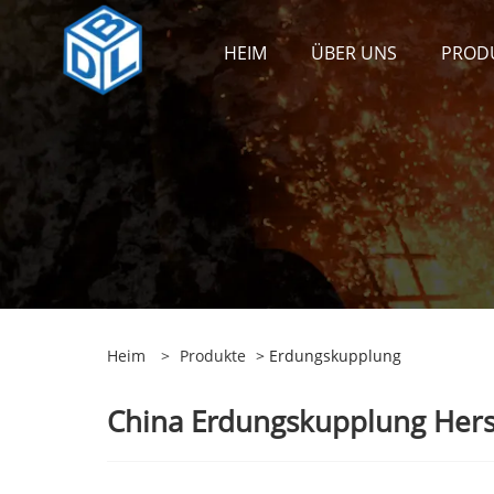
HEIM
ÜBER UNS
PROD
Heim
>
Produkte
> Erdungskupplung
China Erdungskupplung Herste