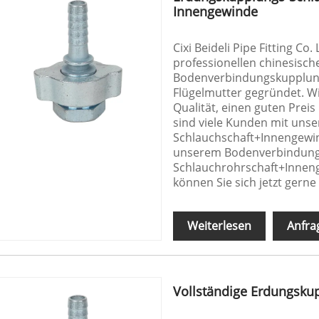
Innengewinde
Cixi Beideli Pipe Fitting Co.
professionellen chinesisch
Bodenverbindungskupplung
Flügelmutter gegründet. W
Qualität, einen guten Prei
sind viele Kunden mit un
Schlauchschaft+Innengewin
unserem Bodenverbindung
Schlauchrohrschaft+Inneng
können Sie sich jetzt gern
Weiterlesen
Anfra
Vollständige Erdungsku