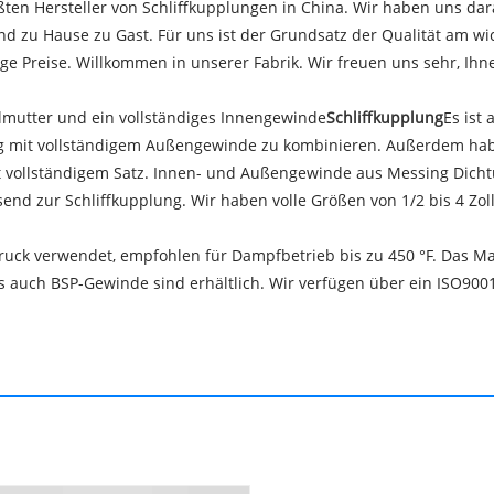
größten Hersteller von Schliffkupplungen in China. Wir haben uns dar
nd zu Hause zu Gast. Für uns ist der Grundsatz der Qualität am wic
ge Preise. Willkommen in unserer Fabrik. Wir freuen uns sehr, Ihn
elmutter und ein vollständiges Innengewinde
Schliffkupplung
Es ist
ng mit vollständigem Außengewinde zu kombinieren. Außerdem ha
ollständigem Satz. Innen- und Außengewinde aus Messing Dichtung
d zur Schliffkupplung. Wir haben volle Größen von 1/2 bis 4 Zoll
ck verwendet, empfohlen für Dampfbetrieb bis zu 450 °F. Das Mate
 auch BSP-Gewinde sind erhältlich. Wir verfügen über ein ISO9001-