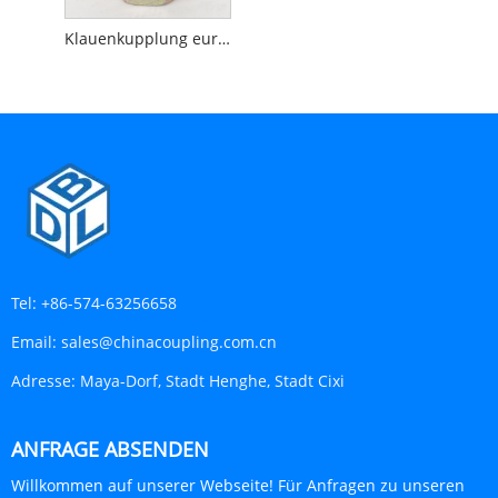
Klauenkupplung europäischer Typ
Tel:
+86-574-63256658
Email:
sales@chinacoupling.com.cn
Adresse:
Maya-Dorf, Stadt Henghe, Stadt Cixi
ANFRAGE ABSENDEN
Willkommen auf unserer Webseite! Für Anfragen zu unseren