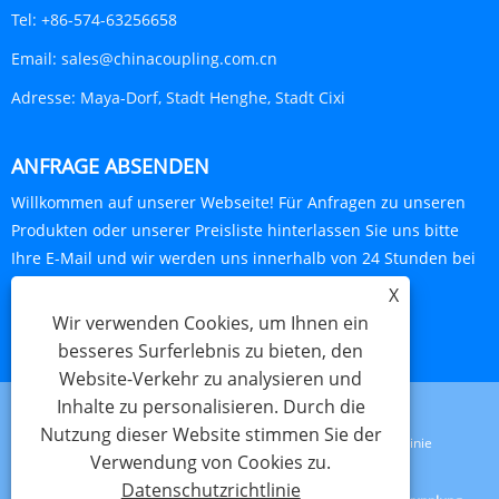
Tel:
+86-574-63256658
Email:
sales@chinacoupling.com.cn
Adresse:
Maya-Dorf, Stadt Henghe, Stadt Cixi
ANFRAGE ABSENDEN
Willkommen auf unserer Webseite! Für Anfragen zu unseren
Produkten oder unserer Preisliste hinterlassen Sie uns bitte
Ihre E-Mail und wir werden uns innerhalb von 24 Stunden bei
Ihnen melden.
X
Wir verwenden Cookies, um Ihnen ein
JETZT ANFRAGEN
besseres Surferlebnis zu bieten, den
Website-Verkehr zu analysieren und
Inhalte zu personalisieren. Durch die
Nutzung dieser Website stimmen Sie der
Links
Sitemap
RSS
XML
Datenschutzrichtlinie
Verwendung von Cookies zu.
Datenschutzrichtlinie