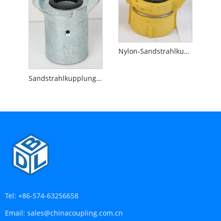
Nylon-Sandstrahlkupplung
Sandstrahlkupplung aus Aluminium
Tel:
+86-574-63256658
Email:
sales@chinacoupling.com.cn