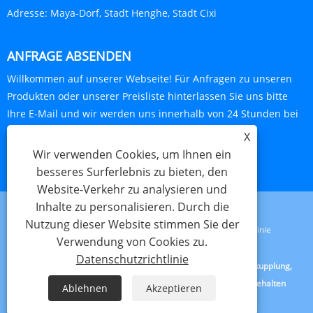
Adresse:
Maya-Dorf, Stadt Henghe, Stadt Cixi
ANFRAGE ABSENDEN
Willkommen auf unserer Webseite! Für Anfragen zu unseren
Produkten oder unserer Preisliste hinterlassen Sie uns bitte
Ihre E-Mail und wir werden uns innerhalb von 24 Stunden bei
Ihnen melden.
X
Wir verwenden Cookies, um Ihnen ein
JETZT ANFRAGEN
besseres Surferlebnis zu bieten, den
Website-Verkehr zu analysieren und
Inhalte zu personalisieren. Durch die
Nutzung dieser Website stimmen Sie der
Links
Sitemap
RSS
XML
Datenschutzrichtlinie
Verwendung von Cookies zu.
Datenschutzrichtlinie
Copyright © 2023 Cixi Beideli Pipe Fitting Co.,Ltd. - Universalkupplung,
Doppelbolzenklemme, Erdungskupplung – Alle Rechte vorbehalten
Ablehnen
Akzeptieren