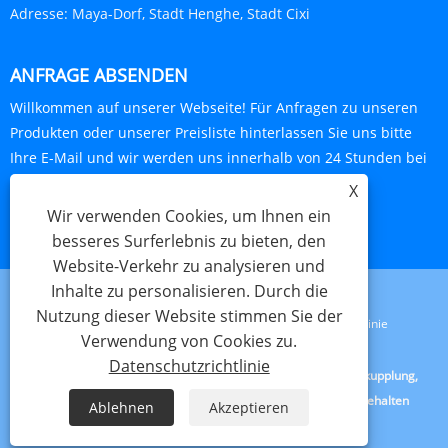
Adresse:
Maya-Dorf, Stadt Henghe, Stadt Cixi
ANFRAGE ABSENDEN
Willkommen auf unserer Webseite! Für Anfragen zu unseren
Produkten oder unserer Preisliste hinterlassen Sie uns bitte
Ihre E-Mail und wir werden uns innerhalb von 24 Stunden bei
Ihnen melden.
X
Wir verwenden Cookies, um Ihnen ein
JETZT ANFRAGEN
besseres Surferlebnis zu bieten, den
Website-Verkehr zu analysieren und
Inhalte zu personalisieren. Durch die
Nutzung dieser Website stimmen Sie der
Links
Sitemap
RSS
XML
Datenschutzrichtlinie
Verwendung von Cookies zu.
Datenschutzrichtlinie
Copyright © 2023 Cixi Beideli Pipe Fitting Co.,Ltd. - Universalkupplung,
Doppelbolzenklemme, Erdungskupplung – Alle Rechte vorbehalten
Ablehnen
Akzeptieren