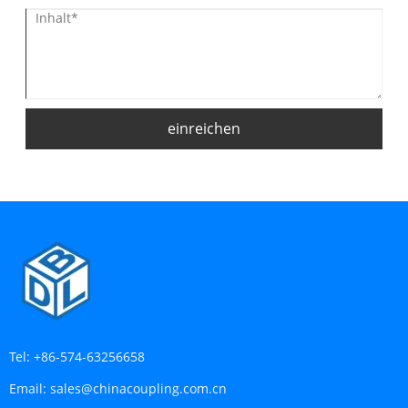
einreichen
Tel:
+86-574-63256658
Email:
sales@chinacoupling.com.cn