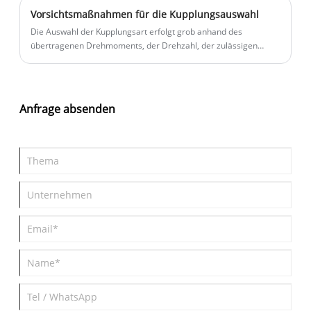
Flüssigkeit gefüllt ist, Energie zu sparen und Verstopfungen
Vorsichtsmaßnahmen für die Kupplungsauswahl
vorzubeugen.
Die Auswahl der Kupplungsart erfolgt grob anhand des
übertragenen Drehmoments, der Drehzahl, der zulässigen
Abweichung usw.
Anfrage absenden