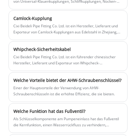
eine Bearbeitungsanlage. Und unsere
von Universal-Klauenkupplungen, Schliffkupplungen, Nocken-
und Nutkupplungen, Sandstrahlkupplungen, Whepcheck-
Fabrik liegt in der Nähe des Ningbo-
Sicherheitskabeln, Doppelbolzenklemmen, Spiralklemmen,
Hafens und des Shanghai-Hafens, sodass
Camlock-Kupplung
Fußventilen, Verriegelungsklemmen, KC-Nippeln mit
der Transport sehr bequem ist. Besuchen
überlegener Klemme usw An.
Cixi Beideli Pipe Fitting Co. Ltd. ist ein Hersteller, Lieferant und
Sie unsere Fabrik und senden Sie
Exporteur von Camlock-Kupplungen aus Edelstahl in Zhejiang,
China. Wir können Camlock-Kupplungen aus Edelstahl im
Anfragen. Wir freuen uns sehr, Ihnen
Großhandel anbieten Qualität und guter Preis. Wir freuen uns
den besten Preis und qualitativ
Whipcheck-Sicherheitskabel
sehr, Ihnen die beste Camlock-Kupplung aus Edelstahl liefern zu
hochwertige Produkte zu senden .
können. Wir warten auf Ihre Anfrage.
Cixi Beideli Pipe Fitting Co. Ltd. ist ein führender chinesischer
Hersteller, Lieferant und Exporteur von Whipcheck-
Sicherheitskabelschläuchen. Wir verfügen über mehr als 20
Jahre Erfahrung in der Herstellung von Whipcheck-
Welche Vorteile bietet der AHW-Schraubenschlüssel?
Sicherheitskabelschläuchen und verfügen über vollständige
Größen und viele verschiedene Materialien. Willkommen Bei uns
Einer der Hauptvorteile der Verwendung von AHW-
können Sie Whipcheck-Sicherheitskabel von Schlauch zu
Schraubenschlüsseln ist die erhöhte Effizienz, die sie bieten.
Schlauch zu einem günstigen Preis und in hoher Qualität kaufen.
Wir freuen uns auf die Zusammenarbeit mit Ihnen.
Welche Funktion hat das Fußventil?
Als Schlüsselkomponente am Pumpeneinlass hat das Fußventil
die Kernfunktion, einen Wasserrückfluss zu verhindern,
sicherzustellen, dass der Pumpeneinlass kontinuierlich mit