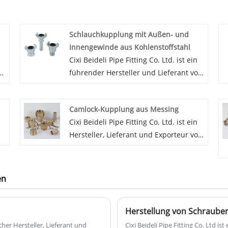
Schlauchkupplung mit Außen- und
Innengewinde aus Kohlenstoffstahl
Cixi Beideli Pipe Fitting Co. Ltd. ist ein
d
führender Hersteller und Lieferant von
männlichen und weiblichen
Schlauchkupplungen aus
Camlock-Kupplung aus Messing
Kohlenstoffstahl in China. Unsere
Cixi Beideli Pipe Fitting Co. Ltd. ist ein
Produkte bestehen aus
Hersteller, Lieferant und Exporteur von
Kohlenstoffstahl mit perfekter Qualität
Camlock-Kupplungen aus Messing in
und gutem Preis, so dass unsere
China, der Camlock-Kupplungen aus
männlichen und weiblichen
n-
Messing im Großhandel anbieten kann
Schlauchkupplungen aus
en
.Wir folgen der Qualität der Erholung,
Kohlenstoffstahl hergestellt wurden
die den Preis des Gewissens und des
Von vielen Kunden zufrieden. Nehmen
Herstellung von Schraube
engagierten Dienstes gewährleistet.
Sie Kontakt mit uns auf, Sie erhalten
scher Hersteller, Lieferant und
Cixi Beideli Pipe Fitting Co. Ltd is
den besten Preis.