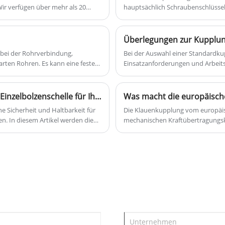
ir verfügen über mehr als 20
hauptsächlich Schraubenschlüssel
rheitskabelschläuchen und
herstellt. Unsere Schraubenschlü
ne Materialien. Willkommen Bei
Kohlenstoffstahl mit Wachsaussc
n
h zu Schlauch zu einem günstigen
Hydrantenschlüssel von guter Qual
Überlegungen zur Kupplu
die Zusammenarbeit mit Ihnen.
Wir freuen uns auf die Zusammena
,
 bei der Rohrverbindung,
Bei der Auswahl einer Standardk
rten Rohren. Es kann eine feste
Einsatzanforderungen und Arbeitsb
uverlässigkeit des
relative Verschiebung der beide
und Demontage, Wartung und Aus
Umfassende Analyse etc. zur Ermi
Warum sollten Sie sich für eine hochwertige Einzelbolzenschelle für Ihre Rohrleitungsanforderungen entscheiden?
en
der Auswahl einer bestimmten Opti
e Sicherheit und Haltbarkeit für
Die Klauenkupplung vom europäisch
Auswahl einer Kupplung berücksic
. In diesem Artikel werden die
mechanischen Kraftübertragungsk
und Wartungstipps für
Drehmomentübertragung, Stoßdäm
den zu verstehen, warum die Wahl
entscheidende Rolle bei der Verb
n kann.
Kompressoren, Förderbändern un