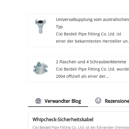
Universalkupplung vom australischen
Typ
Cixi Beideli Pipe Fitting Co. Ltd. ist
einer der bekanntesten Hersteller un
Lieferanten von Universalkupplungen
vom Typ China Australian. Unsere
2 Flaschen und 4 Schraubenklemme
Fabrik ist auf die Herstellung
Cixi Beideli Pipe Fitting Co. Ltd. wurde
amerikanischer
2004 offiziell als einer der
Universalkupplungsrohlinge
professionellen Hersteller von 2-Bolt-
spezialisiert. Wir verfügen über eine
und 4-Bolzen-Klemmen in China und
Gussfabrik und eine
einer chinesischen Fabrik für 2-Bolze
Bearbeitungsfabrik mit einer
Verwandter Blog
Rezension
und 4-Bolzen-Verriegelungsklemmen
Grundfläche von ca. 8000 m³. Cixi
gegründet. Wir verfügen über starke
Beideli Pipe Fitting Co. Ltd. befindet
Whipcheck-Sicherheitskabel
Stärke und ein umfassendes
sich in Cixi Zhejiang, in der Nähe des
Management. Wir handeln
Cixi Beideli Pipe Fitting Co. Ltd. ist ein führender chinesi
Ningbo-Hafens und des Shanghai-