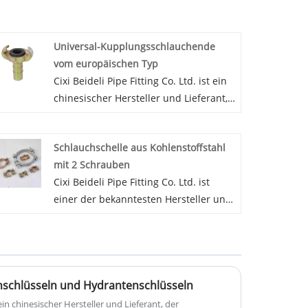
Universal-Kupplungsschlauchende
vom europäischen Typ
Cixi Beideli Pipe Fitting Co. Ltd. ist ein
chinesischer Hersteller und Lieferant,
der mit 20 Jahren Erfahrung
hauptsächlich europäische
Schlauchschelle aus Kohlenstoffstahl
Universalkupplungsschläuche
mit 2 Schrauben
herstellt. Getreu dem Streben nach
Cixi Beideli Pipe Fitting Co. Ltd. ist
perfekter Qualität und gutem Preis
einer der bekanntesten Hersteller und
sind unsere europäischen
Lieferanten von 2-Bolzen-
Universalkupplungsschlauchenden
Schlauchschellen aus Kohlenstoffstahl
zufrieden von vielen Kunden. Wenn
in China. Unsere Fabrik ist auf die
Sie an unserem europäischen
Herstellung von 2-Bolzen-
Universalkupplungsschlauchende
nschlüsseln und Hydrantenschlüsseln
Schlauchklemmen aus
interessiert sind, können Sie sich jetzt
Kohlenstoffstahl, Universal-
t ein chinesischer Hersteller und Lieferant, der
an uns wenden, wir werden Ihnen